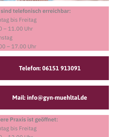
 sind telefonisch erreichbar:
tag bis Freitag
0 – 11.00 Uhr
nstag
00 – 17.00 Uhr
Telefon: 06151 913091
Mail: info@gyn-muehltal.de
ere Praxis ist geöffnet:
tag bis Freitag